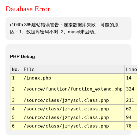
Database Error
(1040) 365建站错误警告：连接数据库失败，可能的原
因：1、数据库密码不对; 2、mysql未启动。
PHP Debug
No.
File
Line
1
/index.php
14
2
/source/function/function_extend.php
324
3
/source/class/jzmysql.class.php
211
4
/source/class/jzmysql.class.php
62
5
/source/class/jzmysql.class.php
94
6
/source/class/jzmysql.class.php
76