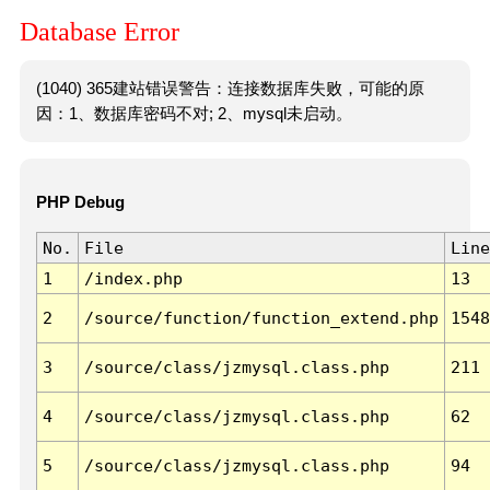
Database Error
(1040) 365建站错误警告：连接数据库失败，可能的原
因：1、数据库密码不对; 2、mysql未启动。
PHP Debug
No.
File
Line
1
/index.php
13
2
/source/function/function_extend.php
1548
3
/source/class/jzmysql.class.php
211
4
/source/class/jzmysql.class.php
62
5
/source/class/jzmysql.class.php
94