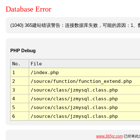
Database Error
(1040) 365建站错误警告：连接数据库失败，可能的原因：1、数
PHP Debug
No.
File
1
/index.php
2
/source/function/function_extend.php
3
/source/class/jzmysql.class.php
4
/source/class/jzmysql.class.php
5
/source/class/jzmysql.class.php
6
/source/class/jzmysql.class.php
www.365jz.com
已经将此