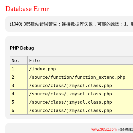
Database Error
(1040) 365建站错误警告：连接数据库失败，可能的原因：1、数
PHP Debug
No.
File
1
/index.php
2
/source/function/function_extend.php
3
/source/class/jzmysql.class.php
4
/source/class/jzmysql.class.php
5
/source/class/jzmysql.class.php
6
/source/class/jzmysql.class.php
www.365jz.com
已经将此