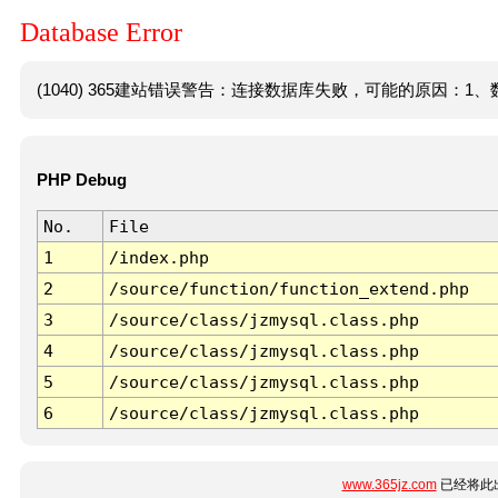
Database Error
(1040) 365建站错误警告：连接数据库失败，可能的原因：1、数
PHP Debug
No.
File
1
/index.php
2
/source/function/function_extend.php
3
/source/class/jzmysql.class.php
4
/source/class/jzmysql.class.php
5
/source/class/jzmysql.class.php
6
/source/class/jzmysql.class.php
www.365jz.com
已经将此