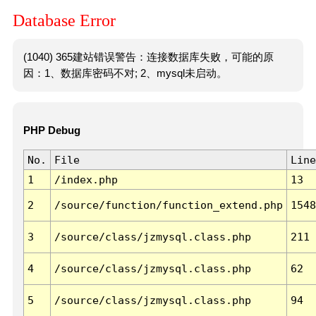
Database Error
(1040) 365建站错误警告：连接数据库失败，可能的原
因：1、数据库密码不对; 2、mysql未启动。
PHP Debug
No.
File
Line
1
/index.php
13
2
/source/function/function_extend.php
1548
3
/source/class/jzmysql.class.php
211
4
/source/class/jzmysql.class.php
62
5
/source/class/jzmysql.class.php
94