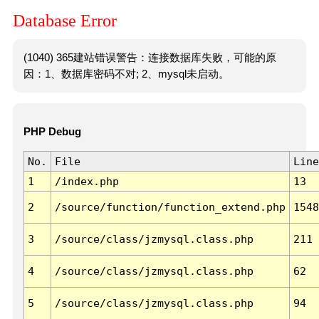
Database Error
(1040) 365建站错误警告：连接数据库失败，可能的原
因：1、数据库密码不对; 2、mysql未启动。
PHP Debug
No.
File
Line
1
/index.php
13
2
/source/function/function_extend.php
1548
3
/source/class/jzmysql.class.php
211
4
/source/class/jzmysql.class.php
62
5
/source/class/jzmysql.class.php
94