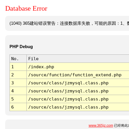
Database Error
(1040) 365建站错误警告：连接数据库失败，可能的原因：1、数
PHP Debug
No.
File
1
/index.php
2
/source/function/function_extend.php
3
/source/class/jzmysql.class.php
4
/source/class/jzmysql.class.php
5
/source/class/jzmysql.class.php
6
/source/class/jzmysql.class.php
www.365jz.com
已经将此