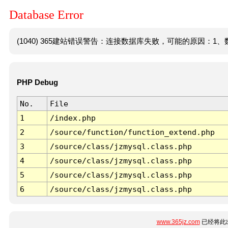
Database Error
(1040) 365建站错误警告：连接数据库失败，可能的原因：1、数
PHP Debug
No.
File
1
/index.php
2
/source/function/function_extend.php
3
/source/class/jzmysql.class.php
4
/source/class/jzmysql.class.php
5
/source/class/jzmysql.class.php
6
/source/class/jzmysql.class.php
www.365jz.com
已经将此