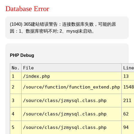
Database Error
(1040) 365建站错误警告：连接数据库失败，可能的原
因：1、数据库密码不对; 2、mysql未启动。
PHP Debug
No.
File
Line
1
/index.php
13
2
/source/function/function_extend.php
1548
3
/source/class/jzmysql.class.php
211
4
/source/class/jzmysql.class.php
62
5
/source/class/jzmysql.class.php
94