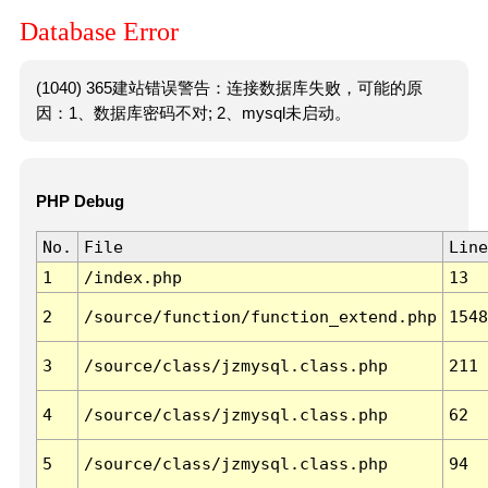
Database Error
(1040) 365建站错误警告：连接数据库失败，可能的原
因：1、数据库密码不对; 2、mysql未启动。
PHP Debug
No.
File
Line
1
/index.php
13
2
/source/function/function_extend.php
1548
3
/source/class/jzmysql.class.php
211
4
/source/class/jzmysql.class.php
62
5
/source/class/jzmysql.class.php
94