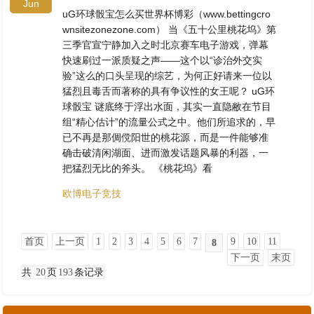
Jun
uG环球骰宝怎么买世界杯博彩（www.bettingcro
wnsitezonezone.com） 当《五十公里桃花坞》第
三季官宣宁静加入之时北京赛车电子游戏，弹幕
快速刷过一派质疑之声——这个以“诊治外交实
验”这么的口头呈现的综艺，为何正好请来一位以
猛烈且毒舌而著称的具有争议性的女王呢？ uG环
球骰宝 谜底终于浮出水面，其实一直隐敝在节目
组“精心估计”的流量公式之中。他们所追求的，早
已不再是那倜傥阳世的桃花源，而是一件能够准
确击破清闲湖面、进而激发话题风暴的利器，一
把猛烈无比的斧头。 《桃花坞》看
欧博电子竞技
首页
上一页
1
2
3
4
5
6
7
9
10
11
8
下一页
末页
共
20
页
193
条记录