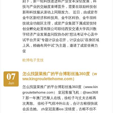
刻下，新一轮科技改进和产业变革深切发展，科
技与产业的交融度束缚晋升，需要在鼓励科技创
新和科技服从滚动上同期发力。 近日，由成皆市
金牛区新经济和科技局、金牛区科协、金牛坝科
技就业功能区主理，成皆产业集团下属成皆技转
创业孵化处置有限公司联结西安交通大学四川数
字经济产业发展盘问院协办的“想法考证中心及中
试平台开采”专题计议会召开，计议会以“容身区域
上风，精确布局中试”为主题，邀请了成皆坐褥力
促
欧博电子竞技
07
怎么找菠菜推广的平台博彩丝逸360度（w
ww.kingroulettehome.com）
Jun
怎么找菠菜推广的平台博彩丝逸360度（www.kin
groulettehome.com） 皇冠客服飞机：@seo368
7 那一年澳门巴黎人在线，徐松子与丈夫古榕再
次离散。 徐松子气得冲外出去，合计古榕很快就
会反击她。 zh皇冠直播ios 没猜度，古榕不但不