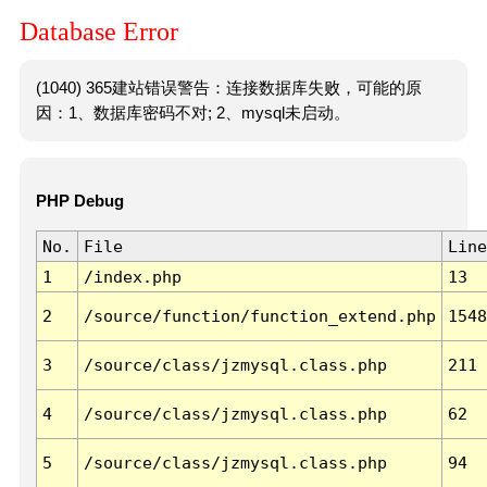
Database Error
(1040) 365建站错误警告：连接数据库失败，可能的原
因：1、数据库密码不对; 2、mysql未启动。
PHP Debug
No.
File
Line
1
/index.php
13
2
/source/function/function_extend.php
1548
3
/source/class/jzmysql.class.php
211
4
/source/class/jzmysql.class.php
62
5
/source/class/jzmysql.class.php
94