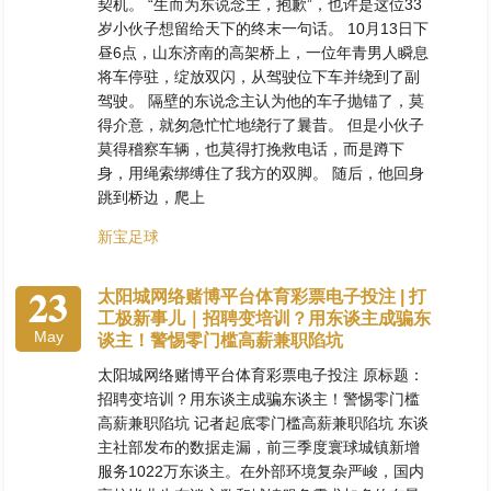
契机。 “生而为东说念主，抱歉”，也许是这位33
岁小伙子想留给天下的终末一句话。 10月13日下
昼6点，山东济南的高架桥上，一位年青男人瞬息
将车停驻，绽放双闪，从驾驶位下车并绕到了副
驾驶。 隔壁的东说念主认为他的车子抛锚了，莫
得介意，就匆急忙忙地绕行了曩昔。 但是小伙子
莫得稽察车辆，也莫得打挽救电话，而是蹲下
身，用绳索绑缚住了我方的双脚。 随后，他回身
跳到桥边，爬上
新宝足球
23
太阳城网络赌博平台体育彩票电子投注 | 打
工极新事儿｜招聘变培训？用东谈主成骗东
May
谈主！警惕零门槛高薪兼职陷坑
太阳城网络赌博平台体育彩票电子投注 原标题：
招聘变培训？用东谈主成骗东谈主！警惕零门槛
高薪兼职陷坑 记者起底零门槛高薪兼职陷坑 东谈
主社部发布的数据走漏，前三季度寰球城镇新增
服务1022万东谈主。在外部环境复杂严峻，国内