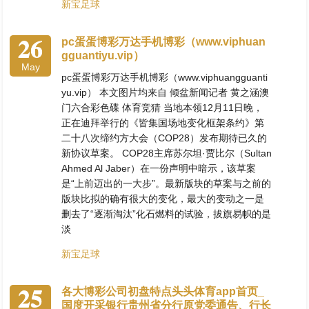
新宝足球
26
pc蛋蛋博彩万达手机博彩（www.viphuan
gguantiyu.vip）
May
pc蛋蛋博彩万达手机博彩（www.viphuangguanti
yu.vip） 本文图片均来自 倾盆新闻记者 黄之涵澳
门六合彩色碟 体育竞猜 当地本领12月11日晚，
正在迪拜举行的《皆集国场地变化框架条约》第
二十八次缔约方大会（COP28）发布期待已久的
新协议草案。 COP28主席苏尔坦·贾比尔（Sultan
Ahmed Al Jaber）在一份声明中暗示，该草案
是“上前迈出的一大步”。最新版块的草案与之前的
版块比拟的确有很大的变化，最大的变动之一是
删去了“逐渐淘汰”化石燃料的试验，拔旗易帜的是
淡
新宝足球
25
各大博彩公司初盘特点头头体育app首页_
国度开采银行贵州省分行原党委通告、行长