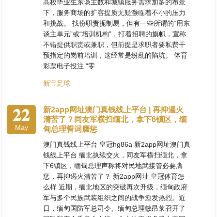
高校毕业生东谈主数和城镇服务需求加多的布景
下，服务商场的扩容提质无疑濒临着不小的压力
和挑战。 找份职责扼制易，但有一些所谓的“用东
谈主单元”或“培训机构”，打着招聘的旗帜，宣称
不错提供职责或兼职，但前提是求职者要私费干
预指定的岗前培训，这经常是纷乱的陷坑。 体育
彩票电子投注 “零
新宝足球
22
新2app网址澳门真钱线上平台 | 再抑遏火
清苦了？同友军横扫缅北，拿下6镇区，缅
May
甸总理誓词膺惩
澳门真钱线上平台 皇冠hg86a 新2app网址澳门真
钱线上平台 缅北执续交火，同友军横扫缅北，拿
下6镇区，缅甸总理声称将对民地武接管必要膺
惩，再抑遏火清苦了？ 新2app网址 皇冠体育怎
么样 近期，缅北地区的突破再次升级，缅甸政府
军与多个民族武装组织之间的战争愈发热烈。近
日，缅甸国防军总司令、缅甸总理敏昂莱召开了