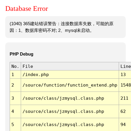
Database Error
(1040) 365建站错误警告：连接数据库失败，可能的原
因：1、数据库密码不对; 2、mysql未启动。
PHP Debug
No.
File
Line
1
/index.php
13
2
/source/function/function_extend.php
1548
3
/source/class/jzmysql.class.php
211
4
/source/class/jzmysql.class.php
62
5
/source/class/jzmysql.class.php
94