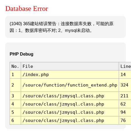
Database Error
(1040) 365建站错误警告：连接数据库失败，可能的原
因：1、数据库密码不对; 2、mysql未启动。
PHP Debug
No.
File
Line
1
/index.php
14
2
/source/function/function_extend.php
324
3
/source/class/jzmysql.class.php
211
4
/source/class/jzmysql.class.php
62
5
/source/class/jzmysql.class.php
94
6
/source/class/jzmysql.class.php
76