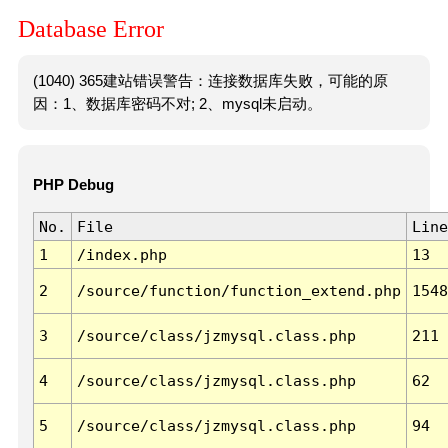
Database Error
(1040) 365建站错误警告：连接数据库失败，可能的原
因：1、数据库密码不对; 2、mysql未启动。
PHP Debug
No.
File
Line
1
/index.php
13
2
/source/function/function_extend.php
1548
3
/source/class/jzmysql.class.php
211
4
/source/class/jzmysql.class.php
62
5
/source/class/jzmysql.class.php
94