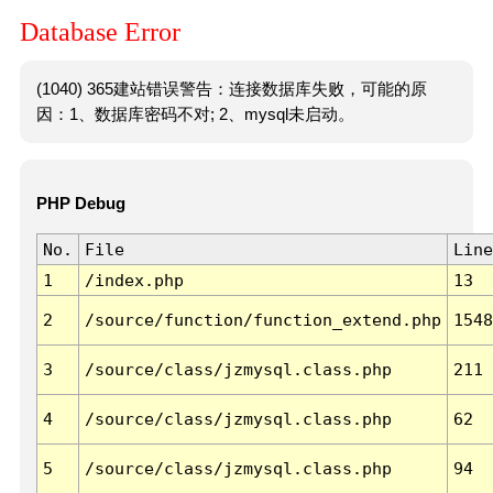
Database Error
(1040) 365建站错误警告：连接数据库失败，可能的原
因：1、数据库密码不对; 2、mysql未启动。
PHP Debug
No.
File
Line
1
/index.php
13
2
/source/function/function_extend.php
1548
3
/source/class/jzmysql.class.php
211
4
/source/class/jzmysql.class.php
62
5
/source/class/jzmysql.class.php
94