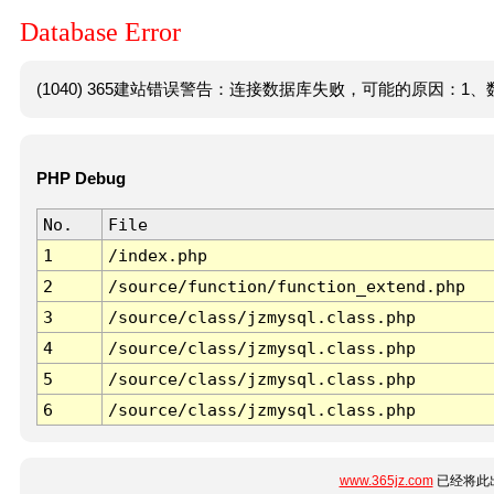
Database Error
(1040) 365建站错误警告：连接数据库失败，可能的原因：1、数
PHP Debug
No.
File
1
/index.php
2
/source/function/function_extend.php
3
/source/class/jzmysql.class.php
4
/source/class/jzmysql.class.php
5
/source/class/jzmysql.class.php
6
/source/class/jzmysql.class.php
www.365jz.com
已经将此