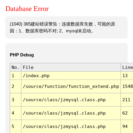
Database Error
(1040) 365建站错误警告：连接数据库失败，可能的原
因：1、数据库密码不对; 2、mysql未启动。
PHP Debug
No.
File
Line
1
/index.php
13
2
/source/function/function_extend.php
1548
3
/source/class/jzmysql.class.php
211
4
/source/class/jzmysql.class.php
62
5
/source/class/jzmysql.class.php
94