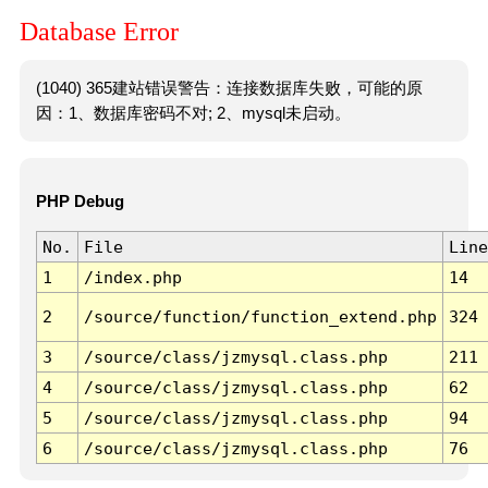
Database Error
(1040) 365建站错误警告：连接数据库失败，可能的原
因：1、数据库密码不对; 2、mysql未启动。
PHP Debug
No.
File
Line
1
/index.php
14
2
/source/function/function_extend.php
324
3
/source/class/jzmysql.class.php
211
4
/source/class/jzmysql.class.php
62
5
/source/class/jzmysql.class.php
94
6
/source/class/jzmysql.class.php
76