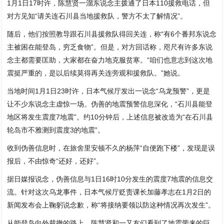
1月1日17时许，陈慧贤一溜东说念主拨通了日本110援救电话，但
对方见知“请关连石川县当地援救队，警方不太了解情况”。
随后，他们按照教导跟石川县援救队得回关连，称“有6个番邦东说念
主被困在能登岛，穷乏食物”。但是，对方回话称，咫尺有许多东说
念主都需要匡助，大家都在奋力地克服贫寒。“咱们也意志到这次地
震挺严重的，是以后续莫得再关连旁观和援救队。”她说。
当地时间1月1日23时许，日本气候厅发出一说念“乌龙预警”，更是
让不少东说念主虚惊一场。伪善的地震预警信息深化，“石川县能登
地区将发生震度7地震”。约10分钟后，上述信息被改造为“在石川县
轮岛市不雅测到震度3的地震”。
收到伪善信息时，在旅舍里安顿不久的杨萍“自便跑下楼”，发现是误
报后，不由惊奇“还好，还好”。
据日媒报说念，伪善信息与1日16时10分发生的震度7地震的信息交
流。针对这次乌龙事件，日本气候厅贬责课长加藤孝志在1月2日的
新闻发布会上鞠躬说念歉，称“将接纳要领以防这种情况再次发生”。
从能登岛向外裁撤的路上，陈慧贤和一又友们看到了地震带来的巨