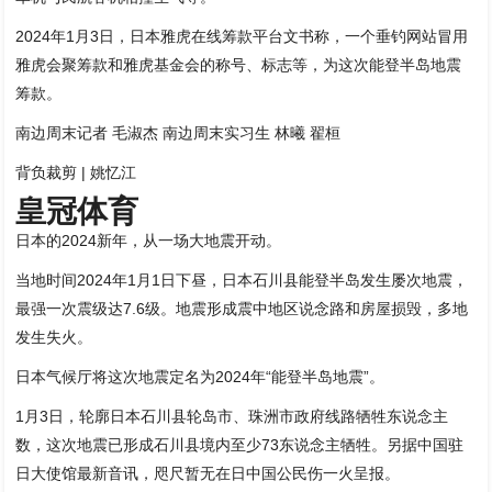
2024年1月3日，日本雅虎在线筹款平台文书称，一个垂钓网站冒用
雅虎会聚筹款和雅虎基金会的称号、标志等，为这次能登半岛地震
筹款。
南边周末记者 毛淑杰 南边周末实习生 林曦 翟桓
背负裁剪 | 姚忆江
皇冠体育
日本的2024新年，从一场大地震开动。
当地时间2024年1月1日下昼，日本石川县能登半岛发生屡次地震，
最强一次震级达7.6级。地震形成震中地区说念路和房屋损毁，多地
发生失火。
日本气候厅将这次地震定名为2024年“能登半岛地震”。
1月3日，轮廓日本石川县轮岛市、珠洲市政府线路牺牲东说念主
数，这次地震已形成石川县境内至少73东说念主牺牲。另据中国驻
日大使馆最新音讯，咫尺暂无在日中国公民伤一火呈报。