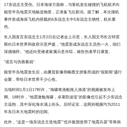
17东说念主受伤。日本海保方面称，与客机发生碰撞的飞机权术向
能登半岛地震灾地输送物质，正准备飞往新潟。据了解，本次撞机
事件形成海保飞机内搭载的6东说念主中5东说念主牺牲，机长重
伤。
长入国发言东说念主1月2日在记者会上示意，长入国文书长古特雷
斯向日本世界和政府示意声援，“地震形成东说念主员伤一火，咱们
深感缅怀。”他还向受难者家属示意吊唁，祷告伤者早日康复。
“谣言与伪善募捐”
能登半岛地震发生后，由曩昔影像简略图文拼集而成的“假新闻”盛行
会聚，带给日本世界不少心焦。
当地时间1月1日17时许，“海啸将渔船推入渔港”的视频被发布上
网。18时许，“地震激勉海啸，卓著防波堤”的影像也引起不少东说念
主温煦，其中深化海水涌上街头。后经证实，这两则视频均为2011
年东日本大地震时的旧闻。
此外，“这是一场东说念主造地震”“也许敌国使用了地震兵器”等筹画