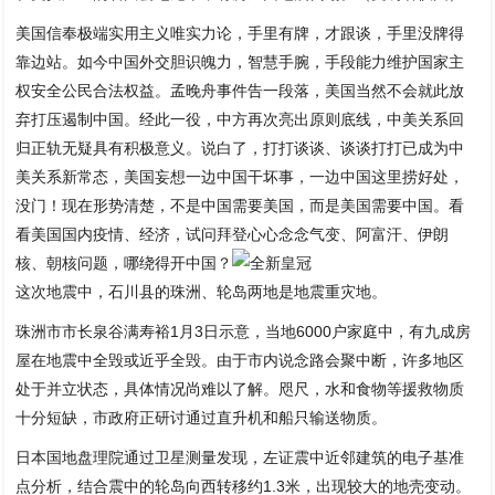
美国信奉极端实用主义唯实力论，手里有牌，才跟谈，手里没牌得
靠边站。如今中国外交胆识魄力，智慧手腕，手段能力维护国家主
权安全公民合法权益。孟晚舟事件告一段落，美国当然不会就此放
弃打压遏制中国。经此一役，中方再次亮出原则底线，中美关系回
归正轨无疑具有积极意义。说白了，打打谈谈、谈谈打打已成为中
美关系新常态，美国妄想一边中国干坏事，一边中国这里捞好处，
没门！现在形势清楚，不是中国需要美国，而是美国需要中国。看
看美国国内疫情、经济，试问拜登心心念念气变、阿富汗、伊朗
核、朝核问题，哪绕得开中国？
这次地震中，石川县的珠洲、轮岛两地是地震重灾地。
珠洲市市长泉谷满寿裕1月3日示意，当地6000户家庭中，有九成房
屋在地震中全毁或近乎全毁。由于市内说念路会聚中断，许多地区
处于并立状态，具体情况尚难以了解。咫尺，水和食物等援救物质
十分短缺，市政府正研讨通过直升机和船只输送物质。
日本国地盘理院通过卫星测量发现，左证震中近邻建筑的电子基准
点分析，结合震中的轮岛向西转移约1.3米，出现较大的地壳变动。