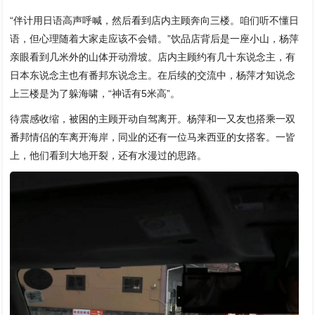
“伴计用日语高声呼喊，然后看到店内主顾奔向三楼。咱们听不懂日
语，但心理随着大家走应该不会错。”饮品店背后是一座小山，杨萍
亲眼看到几米外的山体开动滑坡。店内主顾约有几十东说念主，有
日本东说念主也有番邦东说念主。在后续的交流中，杨萍才知说念
上三楼是为了躲海啸，“神话有5米高”。
待震感收缩，被困的主顾开动自驾离开。杨萍和一又友也搭乘一双
番邦情侣的车离开海岸，同业的还有一位马来西亚的女搭客。一皆
上，他们看到大地开裂，还有水漫过的思路。