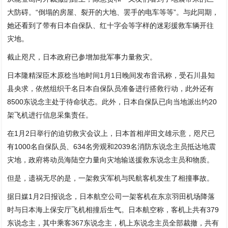
大防碍。“倒塌的房屋、裂开的大地、罢手的电车等等”。与此同期，
她还看到了带有日本自保队、红十字会等字样的迷彩援救车辆开往
灾地。
截止咫尺，日本政府已参增加批军事力量救灾。
日本隆精深臣木原稔当地时间1月1日晚间发布音讯称，受石川县知
县央求，依然组织千名日本自保队员准备进行搭救行动，此外还有
8500东说念主处于待命状态。此外，日本自保队已向当地派出约20
架飞机进行信息采集责任。
在1月2日举行的迫切救灾会议上，日本首相岸田文雄示意，咫尺已
有1000名自保队员、634名旁观和2039名消防东说念主员抵达地震
灾地，政府将动员海陆空力量向灾地输送援救东说念主员和物质。
但是，遗祸无尽的是，一架救灾军机与民航客机发生了相撞事故。
据日媒1月2日报说念，日本航空公司一架客机在东京羽田机场降落
时与日本海上保安厅飞机相撞后生气。日本航空称，客机上共有379
东说念主，其中乘客367东说念主，机上东说念主员全部裁撤，共有