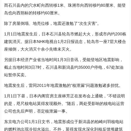
而石川县内的穴水町向西转移1米、珠洲市向西转移约80厘米、能登
岛也向西朔标的转移约60厘米。
除了房屋倒塌、地壳位移，地震还激勉了“次生灾害”。
1月1日地震发生后，日本石川县轮岛市燃起大火，形成市内约200栋
建筑消灭。据日本NHK电视台1月2日报说念，轮岛市一座7层大楼合
座倾倒，大火消灭十余小先锋未灭火。
另据日本经济产业省当地时间1月3日音讯，受能登地区地震影响，
截止当地时间3日7时，石川县和新潟县约35000户停电，67处加油
站暂停买卖。
地震发生后，雷同2011年地震激勉的“核泄漏”问题激勉诸多担忧。
1月1日下昼，日本内阁官房主座林芳正在发布会上通晓，“不错说明
的是，咫尺核电站莫得发现额外。”随后，两处受影响的核电站运营
公司也先后声明，否定核泄漏一事。
东京电力公司1月1日文书，地震形成位于新潟县的柏崎刈羽核电站
的燃料池出现冷却水溢出。不外，莫得发现水深化到核反馈堆建筑