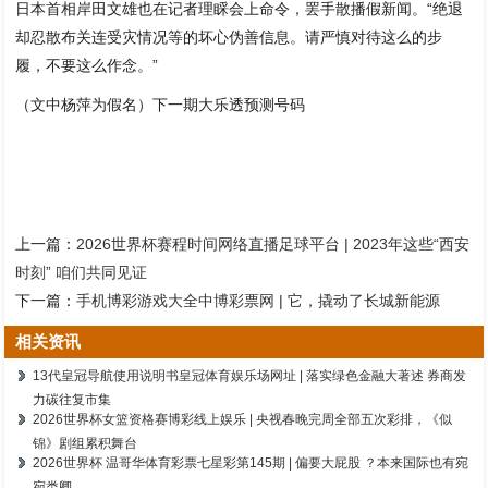
日本首相岸田文雄也在记者理睬会上命令，罢手散播假新闻。“绝退
却忍散布关连受灾情况等的坏心伪善信息。请严慎对待这么的步
履，不要这么作念。”
（文中杨萍为假名）下一期大乐透预测号码
上一篇：
2026世界杯赛程时间网络直播足球平台 | 2023年这些“西安
时刻” 咱们共同见证
下一篇：
手机博彩游戏大全中博彩票网 | 它，撬动了长城新能源
相关资讯
13代皇冠导航使用说明书皇冠体育娱乐场网址 | 落实绿色金融大著述 券商发
力碳往复市集
2026世界杯女篮资格赛博彩线上娱乐 | 央视春晚完周全部五次彩排，《似
锦》剧组累积舞台
2026世界杯 温哥华体育彩票七星彩第145期 | 偏要大屁股 ？本来国际也有宛
宛类卿