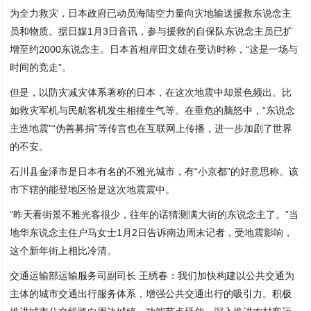
为全力救灾，日本政府已动员海陆空力量向灾地输送援救东说念主
员和物质。据日媒1月3日音讯，参与援救的自保队东说念主员已扩
增至约2000东说念主。日本首相岸田文雄在受访时称，“这是一场与
时间的竞走”。
但是，以防灾减灾体系著称的日本，在这次地震中却景色频出。比
如救灾军机与民航客机发生相撞生气等。在垂危的脑怒中，“东说念
主造地震”“伪善募捐”等传言也在互联网上传播，进一步加剧了世界
的不安。
石川县金泽市是日本有名的不雅光城市，有“小京都”的好意思称。该
市下辖的能登地区恰是这次地震震中。
“昨天看街景不雅光客很少，往年的话猜测满大街的东说念主了。”当
地华东说念主住户马女士1月2日告诉南边周末记者，受地震影响，
这个新年街上相比冷清。
交通运输部运输服务司副司长 王绣春：我们加快构建以公共交通为
主体的城市交通出行服务体系，增强公共交通出行的吸引力。积极