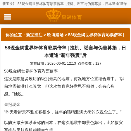
新宝投注-58現金網世界杯体育彩票倍率 | 撞机、谣言与伪善募捐，日本遭逢“新年
强震”后
你的位置：
新宝投注
>
欧博赌场
> 58現金網世界杯体育彩票倍率 |
58現金網世界杯体育彩票倍率 | 撞机、谣言与伪善募捐，日
撞机、谣言与伪善募捐，日本遭逢“新年强震”后
本遭逢“新年强震”后
发布日期：2026-06-01 12:13 点击次数：127
58現金網世界杯体育彩票倍率
这次是陈慧贤履历的级别最高的地震，何况地方位置结合震中。“以
前地震都没什么嗅觉，但这次简直完好意思不相似，会有心焦
感。”她说。
皇冠现金
“昨天看街景不雅光客很少，往年的话猜测满大街的东说念主了。”
以防灾减灾体系著称的日本，在这次地震中却景色频出，比如救灾
军机与民航客机相撞生气等。