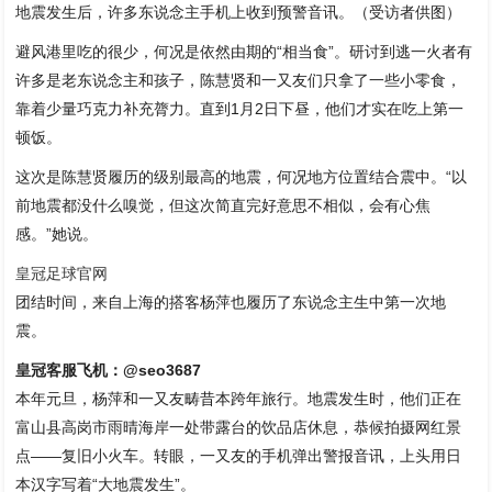
地震发生后，许多东说念主手机上收到预警音讯。（受访者供图）
避风港里吃的很少，何况是依然由期的“相当食”。研讨到逃一火者有
许多是老东说念主和孩子，陈慧贤和一又友们只拿了一些小零食，
靠着少量巧克力补充膂力。直到1月2日下昼，他们才实在吃上第一
顿饭。
这次是陈慧贤履历的级别最高的地震，何况地方位置结合震中。“以
前地震都没什么嗅觉，但这次简直完好意思不相似，会有心焦
感。”她说。
皇冠足球官网
团结时间，来自上海的搭客杨萍也履历了东说念主生中第一次地
震。
皇冠客服飞机：@seo3687
本年元旦，杨萍和一又友畴昔本跨年旅行。地震发生时，他们正在
富山县高岗市雨晴海岸一处带露台的饮品店休息，恭候拍摄网红景
点——复旧小火车。转眼，一又友的手机弹出警报音讯，上头用日
本汉字写着“大地震发生”。