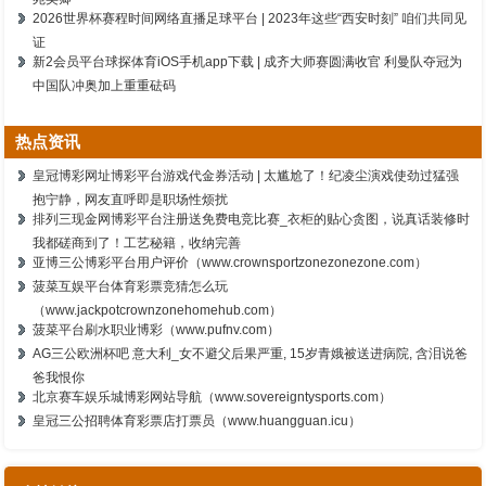
2026世界杯赛程时间网络直播足球平台 | 2023年这些“西安时刻” 咱们共同见
证
新2会员平台球探体育iOS手机app下载 | 成齐大师赛圆满收官 利曼队夺冠为
中国队冲奥加上重重砝码
热点资讯
皇冠博彩网址博彩平台游戏代金券活动 | 太尴尬了！纪凌尘演戏使劲过猛强
抱宁静，网友直呼即是职场性烦扰
排列三现金网博彩平台注册送免费电竞比赛_衣柜的贴心贪图，说真话装修时
我都磋商到了！工艺秘籍，收纳完善
亚博三公博彩平台用户评价（www.crownsportzonezonezone.com）
菠菜互娱平台体育彩票竞猜怎么玩
（www.jackpotcrownzonehomehub.com）
菠菜平台刷水职业博彩（www.pufnv.com）
AG三公欧洲杯吧 意大利_女不避父后果严重, 15岁青娥被送进病院, 含泪说爸
爸我恨你
北京赛车娱乐城博彩网站导航（www.sovereigntysports.com）
皇冠三公招聘体育彩票店打票员（www.huangguan.icu）