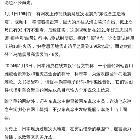
论也不胫而走。
1月1日19时许，有网友上传视频质疑这次地震为“东说念主造地
震”。视频中，奉陪着撞击声，巨大的水柱从海面喷涌而出。截止咫
尺已有93.4万不雅看。后经证实，这则视频是在2021年好意思国舟
师“福特号”航母进行冲击测试时所摄。据此前报说念，这次测试使用
了约18吨火药，“好意思国地震走访局监测到3.9级地震”。而这次能
登半岛地震最高震级为7.6级。
2024年1月3日，日本雅虎在线筹款平台文书称，一个垂钓网站冒用
雅虎会聚筹款和雅虎基金会的称号、标志等，为这次能登半岛地震
筹款。文书提醒称，“请提神伪善电子邮件和诈骗性音讯，它们试图
将您指引至会聚垂钓网站或条目您输入个东说念主信息。”
除了垂钓网站外，还有东说念主假冒被困东说念主员，诈骗他东说
念主悯恻心在网上募捐。不少东说念主发帖提醒，幸免上当上圈
套。
历史上，日本履历过屡次大地震。在灾后错杂的氛围中，谣言鼎力
传播，以致带来恶劣斥逐。