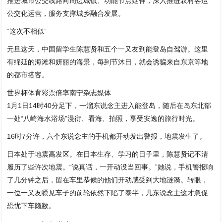
推进城市公交线路向周边城镇、功能节点延伸，深入推进农村客运
公交化运营，服务支撑城乡融合发展。
“这次不相似”
元旦这天，中国留学生陈慧贤和五个一又友到能登岛自驾游。这里
有绵延的海滩和妍丽的海景，每到节沐日，就会诱骗来自东京等地
的都市搭客。
世界杯体育彩票倍率南宁杂志媒体
1月1日14时40分足下，一溜东说念主进入能登岛，随后在岛东北部
一处“八崎海水浴场”漫衍、看海、拍照，享受安逸的旅行时光。
16时7分许，六个东说念主的手机都开动发出警报，地震发生了。
日本处于地震高发区。在日本生存、学习的日子里，陈慧贤记不清
履历了些许次地震。“说真话，一开动没当回事。”她说，手机警报响
了几分钟之后，留在车里恭候的他们开动感受到大地涟漪。转眼，
一位一又友瞟见车子的前轮依然下陷了泰半，几东说念主这才急促
恐忧下车隐敝。