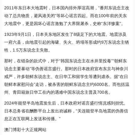
2011年东日本大地震时，日本国内排外厚谊高潮，“番邦东说念主改
动了总共物质，避风港关闭”等坏心谣言四起。而在100年前的关东
大地震中，更是因坏心谣言激勉了大界限屠杀，史称“东洋惨案”。
1923年9月1日，日本关东地区发生了8级足下的大地震。地震涉及
一府六县，由地震引起的海啸、失火、坍塌等形成约9万东说念主牺
牲，1.5万东说念主失散。
那时，在错杂的款式中，对于“韩国东说念主在水井里投毒”“朝鲜东
说念主要暴动”等伪善谣言盛行。那时的日本政府宣布东京与神奈川
戒严，许多朝鲜东说念主、在日华工和留学生等遭到虐杀。据“在日
朝鲜本家慰问会”走访，被杀害的朝鲜东说念主约6000名。而包括温
州、青田籍旅日华工在内的遇难中国东说念主普及700名。
2024年能登半岛地震发生后，日本政府对谣言盛行情况感到担忧。
日本总务省在酬酢平台上发出劝诫称，“关连能登半岛地震的伪善信
息正在互联网上发送和传播。”
澳门博彩十大正规网站