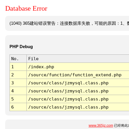
Database Error
(1040) 365建站错误警告：连接数据库失败，可能的原因：1、数
PHP Debug
No.
File
1
/index.php
2
/source/function/function_extend.php
3
/source/class/jzmysql.class.php
4
/source/class/jzmysql.class.php
5
/source/class/jzmysql.class.php
6
/source/class/jzmysql.class.php
www.365jz.com
已经将此