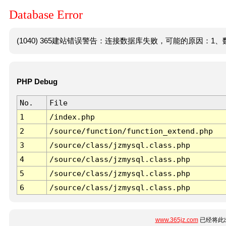
Database Error
(1040) 365建站错误警告：连接数据库失败，可能的原因：1、数
PHP Debug
No.
File
1
/index.php
2
/source/function/function_extend.php
3
/source/class/jzmysql.class.php
4
/source/class/jzmysql.class.php
5
/source/class/jzmysql.class.php
6
/source/class/jzmysql.class.php
www.365jz.com
已经将此