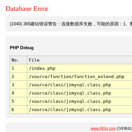
Database Error
(1040) 365建站错误警告：连接数据库失败，可能的原因：1、数
PHP Debug
No.
File
1
/index.php
2
/source/function/function_extend.php
3
/source/class/jzmysql.class.php
4
/source/class/jzmysql.class.php
5
/source/class/jzmysql.class.php
6
/source/class/jzmysql.class.php
www.365jz.com
已经将此