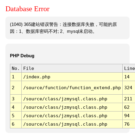
Database Error
(1040) 365建站错误警告：连接数据库失败，可能的原
因：1、数据库密码不对; 2、mysql未启动。
PHP Debug
No.
File
Line
1
/index.php
14
2
/source/function/function_extend.php
324
3
/source/class/jzmysql.class.php
211
4
/source/class/jzmysql.class.php
62
5
/source/class/jzmysql.class.php
94
6
/source/class/jzmysql.class.php
76