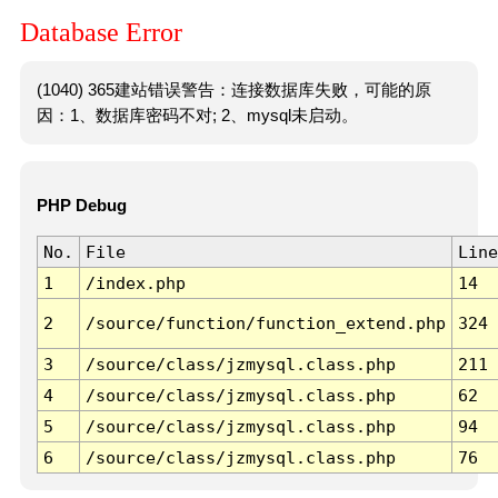
Database Error
(1040) 365建站错误警告：连接数据库失败，可能的原
因：1、数据库密码不对; 2、mysql未启动。
PHP Debug
No.
File
Line
1
/index.php
14
2
/source/function/function_extend.php
324
3
/source/class/jzmysql.class.php
211
4
/source/class/jzmysql.class.php
62
5
/source/class/jzmysql.class.php
94
6
/source/class/jzmysql.class.php
76