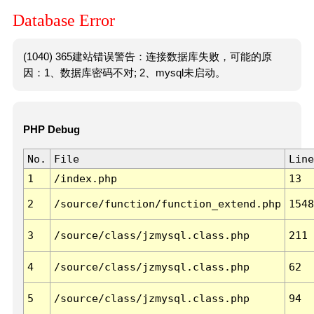
Database Error
(1040) 365建站错误警告：连接数据库失败，可能的原
因：1、数据库密码不对; 2、mysql未启动。
PHP Debug
No.
File
Line
1
/index.php
13
2
/source/function/function_extend.php
1548
3
/source/class/jzmysql.class.php
211
4
/source/class/jzmysql.class.php
62
5
/source/class/jzmysql.class.php
94