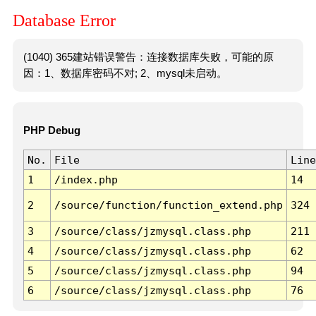
Database Error
(1040) 365建站错误警告：连接数据库失败，可能的原
因：1、数据库密码不对; 2、mysql未启动。
PHP Debug
No.
File
Line
1
/index.php
14
2
/source/function/function_extend.php
324
3
/source/class/jzmysql.class.php
211
4
/source/class/jzmysql.class.php
62
5
/source/class/jzmysql.class.php
94
6
/source/class/jzmysql.class.php
76