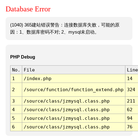
Database Error
(1040) 365建站错误警告：连接数据库失败，可能的原
因：1、数据库密码不对; 2、mysql未启动。
PHP Debug
No.
File
Line
1
/index.php
14
2
/source/function/function_extend.php
324
3
/source/class/jzmysql.class.php
211
4
/source/class/jzmysql.class.php
62
5
/source/class/jzmysql.class.php
94
6
/source/class/jzmysql.class.php
76