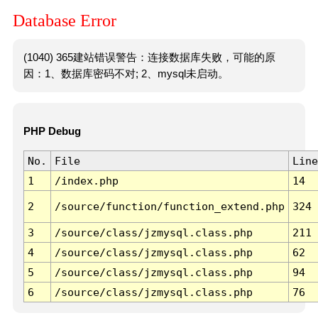
Database Error
(1040) 365建站错误警告：连接数据库失败，可能的原
因：1、数据库密码不对; 2、mysql未启动。
PHP Debug
No.
File
Line
1
/index.php
14
2
/source/function/function_extend.php
324
3
/source/class/jzmysql.class.php
211
4
/source/class/jzmysql.class.php
62
5
/source/class/jzmysql.class.php
94
6
/source/class/jzmysql.class.php
76