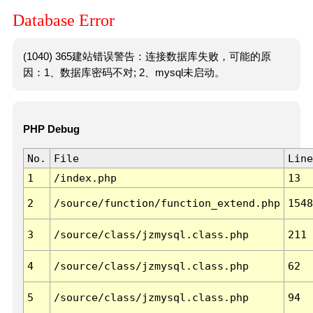
Database Error
(1040) 365建站错误警告：连接数据库失败，可能的原
因：1、数据库密码不对; 2、mysql未启动。
PHP Debug
No.
File
Line
1
/index.php
13
2
/source/function/function_extend.php
1548
3
/source/class/jzmysql.class.php
211
4
/source/class/jzmysql.class.php
62
5
/source/class/jzmysql.class.php
94