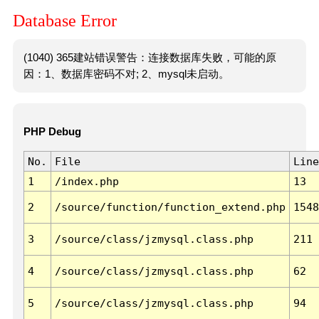
Database Error
(1040) 365建站错误警告：连接数据库失败，可能的原
因：1、数据库密码不对; 2、mysql未启动。
PHP Debug
No.
File
Line
1
/index.php
13
2
/source/function/function_extend.php
1548
3
/source/class/jzmysql.class.php
211
4
/source/class/jzmysql.class.php
62
5
/source/class/jzmysql.class.php
94