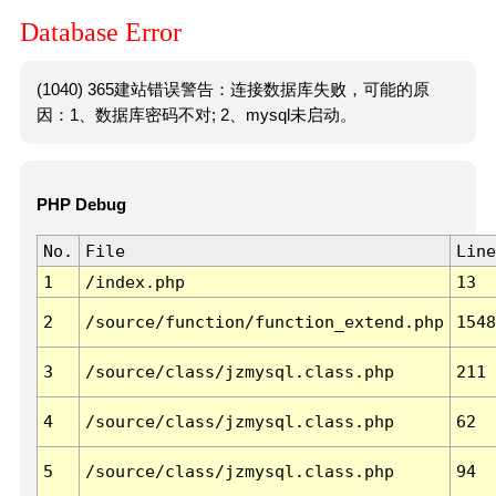
Database Error
(1040) 365建站错误警告：连接数据库失败，可能的原
因：1、数据库密码不对; 2、mysql未启动。
PHP Debug
No.
File
Line
1
/index.php
13
2
/source/function/function_extend.php
1548
3
/source/class/jzmysql.class.php
211
4
/source/class/jzmysql.class.php
62
5
/source/class/jzmysql.class.php
94