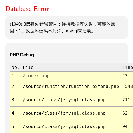
Database Error
(1040) 365建站错误警告：连接数据库失败，可能的原
因：1、数据库密码不对; 2、mysql未启动。
PHP Debug
No.
File
Line
1
/index.php
13
2
/source/function/function_extend.php
1548
3
/source/class/jzmysql.class.php
211
4
/source/class/jzmysql.class.php
62
5
/source/class/jzmysql.class.php
94