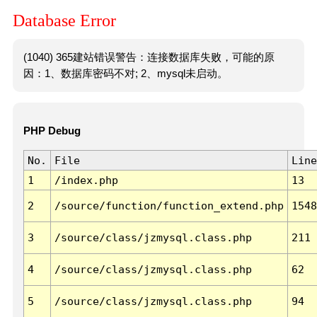
Database Error
(1040) 365建站错误警告：连接数据库失败，可能的原
因：1、数据库密码不对; 2、mysql未启动。
PHP Debug
No.
File
Line
1
/index.php
13
2
/source/function/function_extend.php
1548
3
/source/class/jzmysql.class.php
211
4
/source/class/jzmysql.class.php
62
5
/source/class/jzmysql.class.php
94