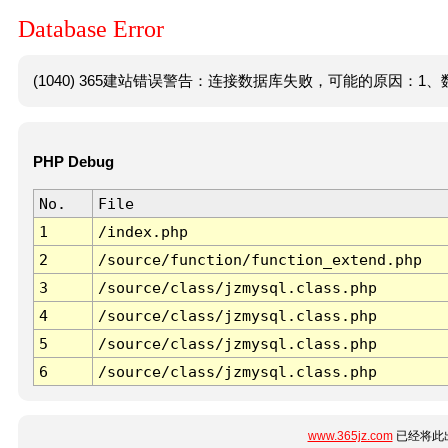
Database Error
(1040) 365建站错误警告：连接数据库失败，可能的原因：1、数
PHP Debug
No.
File
1
/index.php
2
/source/function/function_extend.php
3
/source/class/jzmysql.class.php
4
/source/class/jzmysql.class.php
5
/source/class/jzmysql.class.php
6
/source/class/jzmysql.class.php
www.365jz.com
已经将此