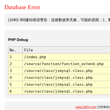
Database Error
(1040) 365建站错误警告：连接数据库失败，可能的原因：1、数
PHP Debug
No.
File
1
/index.php
2
/source/function/function_extend.php
3
/source/class/jzmysql.class.php
4
/source/class/jzmysql.class.php
5
/source/class/jzmysql.class.php
6
/source/class/jzmysql.class.php
www.365jz.com
已经将此