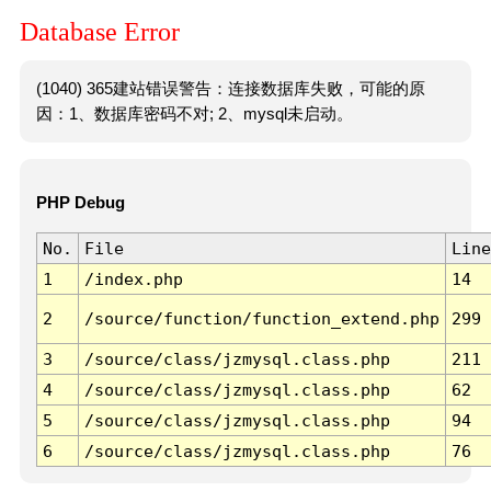
Database Error
(1040) 365建站错误警告：连接数据库失败，可能的原
因：1、数据库密码不对; 2、mysql未启动。
PHP Debug
No.
File
Line
1
/index.php
14
2
/source/function/function_extend.php
299
3
/source/class/jzmysql.class.php
211
4
/source/class/jzmysql.class.php
62
5
/source/class/jzmysql.class.php
94
6
/source/class/jzmysql.class.php
76