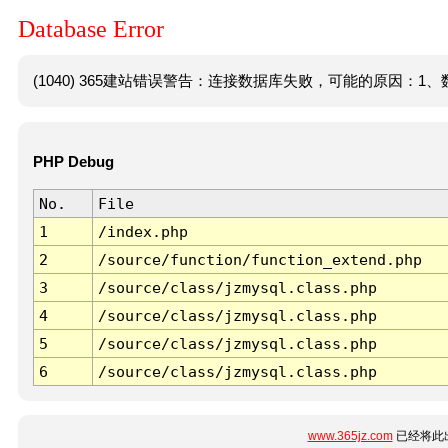
Database Error
(1040) 365建站错误警告：连接数据库失败，可能的原因：1、数
PHP Debug
No.
File
1
/index.php
2
/source/function/function_extend.php
3
/source/class/jzmysql.class.php
4
/source/class/jzmysql.class.php
5
/source/class/jzmysql.class.php
6
/source/class/jzmysql.class.php
www.365jz.com
已经将此