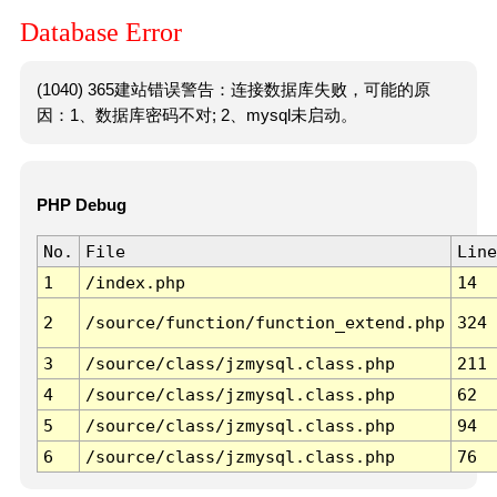
Database Error
(1040) 365建站错误警告：连接数据库失败，可能的原
因：1、数据库密码不对; 2、mysql未启动。
PHP Debug
No.
File
Line
1
/index.php
14
2
/source/function/function_extend.php
324
3
/source/class/jzmysql.class.php
211
4
/source/class/jzmysql.class.php
62
5
/source/class/jzmysql.class.php
94
6
/source/class/jzmysql.class.php
76