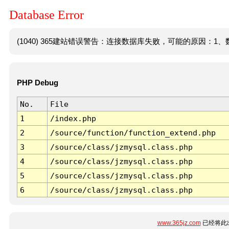
Database Error
(1040) 365建站错误警告：连接数据库失败，可能的原因：1、数
PHP Debug
No.
File
1
/index.php
2
/source/function/function_extend.php
3
/source/class/jzmysql.class.php
4
/source/class/jzmysql.class.php
5
/source/class/jzmysql.class.php
6
/source/class/jzmysql.class.php
www.365jz.com
已经将此