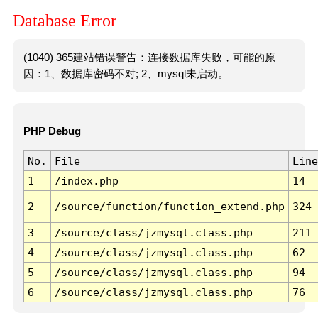
Database Error
(1040) 365建站错误警告：连接数据库失败，可能的原
因：1、数据库密码不对; 2、mysql未启动。
PHP Debug
No.
File
Line
1
/index.php
14
2
/source/function/function_extend.php
324
3
/source/class/jzmysql.class.php
211
4
/source/class/jzmysql.class.php
62
5
/source/class/jzmysql.class.php
94
6
/source/class/jzmysql.class.php
76