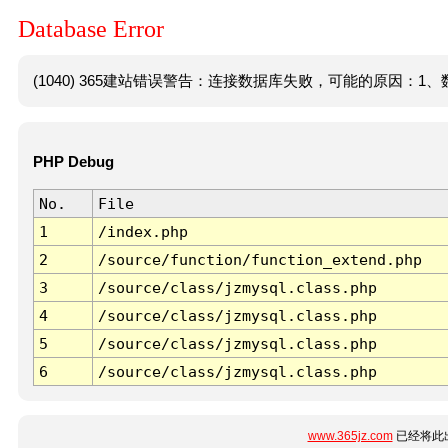
Database Error
(1040) 365建站错误警告：连接数据库失败，可能的原因：1、数
PHP Debug
No.
File
1
/index.php
2
/source/function/function_extend.php
3
/source/class/jzmysql.class.php
4
/source/class/jzmysql.class.php
5
/source/class/jzmysql.class.php
6
/source/class/jzmysql.class.php
www.365jz.com
已经将此