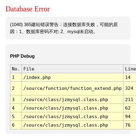
Database Error
(1040) 365建站错误警告：连接数据库失败，可能的原
因：1、数据库密码不对; 2、mysql未启动。
PHP Debug
No.
File
Line
1
/index.php
14
2
/source/function/function_extend.php
324
3
/source/class/jzmysql.class.php
211
4
/source/class/jzmysql.class.php
62
5
/source/class/jzmysql.class.php
94
6
/source/class/jzmysql.class.php
76