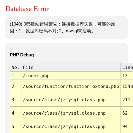
Database Error
(1040) 365建站错误警告：连接数据库失败，可能的原
因：1、数据库密码不对; 2、mysql未启动。
PHP Debug
No.
File
Line
1
/index.php
13
2
/source/function/function_extend.php
1548
3
/source/class/jzmysql.class.php
211
4
/source/class/jzmysql.class.php
62
5
/source/class/jzmysql.class.php
94