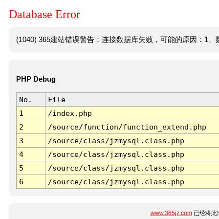
Database Error
(1040) 365建站错误警告：连接数据库失败，可能的原因：1、数
PHP Debug
No.
File
1
/index.php
2
/source/function/function_extend.php
3
/source/class/jzmysql.class.php
4
/source/class/jzmysql.class.php
5
/source/class/jzmysql.class.php
6
/source/class/jzmysql.class.php
www.365jz.com
已经将此