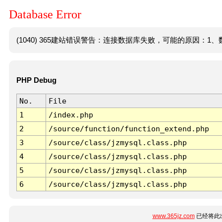
Database Error
(1040) 365建站错误警告：连接数据库失败，可能的原因：1、数
PHP Debug
No.
File
1
/index.php
2
/source/function/function_extend.php
3
/source/class/jzmysql.class.php
4
/source/class/jzmysql.class.php
5
/source/class/jzmysql.class.php
6
/source/class/jzmysql.class.php
www.365jz.com
已经将此