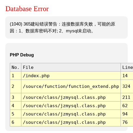
Database Error
(1040) 365建站错误警告：连接数据库失败，可能的原
因：1、数据库密码不对; 2、mysql未启动。
PHP Debug
No.
File
Line
1
/index.php
14
2
/source/function/function_extend.php
324
3
/source/class/jzmysql.class.php
211
4
/source/class/jzmysql.class.php
62
5
/source/class/jzmysql.class.php
94
6
/source/class/jzmysql.class.php
76