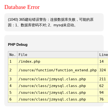
Database Error
(1040) 365建站错误警告：连接数据库失败，可能的原
因：1、数据库密码不对; 2、mysql未启动。
PHP Debug
No.
File
Line
1
/index.php
14
2
/source/function/function_extend.php
324
3
/source/class/jzmysql.class.php
211
4
/source/class/jzmysql.class.php
62
5
/source/class/jzmysql.class.php
94
6
/source/class/jzmysql.class.php
76